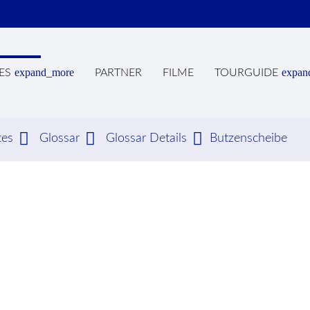
expand_more
expan
ES
PARTNER
FILME
TOURGUIDE
tes
Glossar
Glossar Details
Butzenscheibe
hbegriffe
SUCH