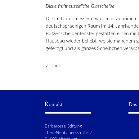
Dicke frühneuzeitliche Glasscheibe
Die im Durchmesser etwa sechs Zentimeter 
deutschsprachigen Raum im 14. Jahrhundert 
Butzenscheibenfenster gestatten einen mild
Hausbau wieder beliebt, wo sie manchem gr
gefertigt und als ganzes Scheibchen verarb
Zurück
Kontakt
Das 
Barbarossa-Stiftung
Theo-Neubauer-Straße 7