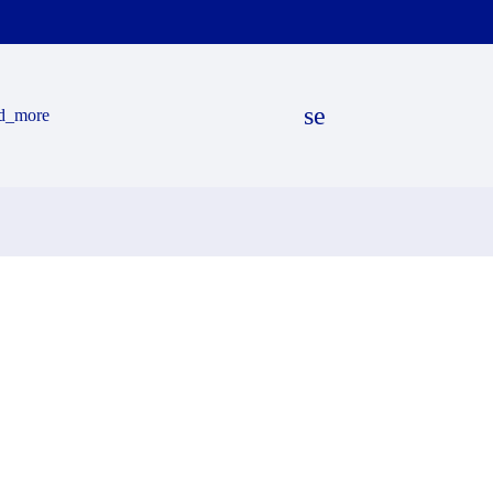
search
d_more
EN