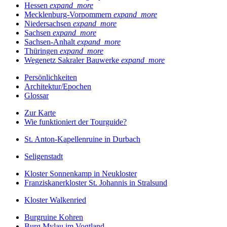
Hessen
expand_more
Mecklenburg-Vorpommern
expand_more
Niedersachsen
expand_more
Sachsen
expand_more
Sachsen-Anhalt
expand_more
Thüringen
expand_more
Wegenetz Sakraler Bauwerke
expand_more
Persönlichkeiten
Architektur/Epochen
Glossar
Zur Karte
Wie funktioniert der Tourguide?
St. Anton-Kapellenruine in Durbach
Seligenstadt
Kloster Sonnenkamp in Neukloster
Franziskanerkloster St. Johannis in Stralsund
Kloster Walkenried
Burgruine Kohren
Burg Mylau im Vogtland