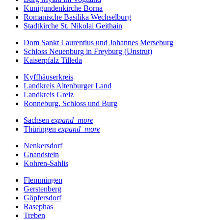
Kunigundenkirche Borna
Romanische Basilika Wechselburg
Stadtkirche St. Nikolai Geithain
Dom Sankt Laurentius und Johannes Merseburg
Schloss Neuenburg in Freyburg (Unstrut)
Kaiserpfalz Tilleda
Kyffhäuserkreis
Landkreis Altenburger Land
Landkreis Greiz
Ronneburg, Schloss und Burg
Sachsen
expand_more
Thüringen
expand_more
Nenkersdorf
Gnandstein
Kohren-Sahlis
Flemmingen
Gerstenberg
Göpfersdorf
Rasephas
Treben