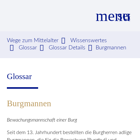
menu
sear
Wege zum Mittelalter
Wissenswertes
Glossar
Glossar Details
Burgmannen
Suchbegriffe
SUCHEN
Glossar
Burgmannen
Bewachungsmannschaft einer Burg
Seit dem 13. Jahrhundert bestellten die Burgherren adlige
Burgmannen, die für die Bewachung (Burghut) und