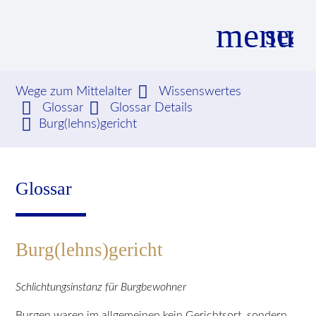
menu
sear
Wege zum Mittelalter
Wissenswertes
Glossar
Glossar Details
Suchbegriffe
SUCHEN
Burg(lehns)gericht
Glossar
Burg(lehns)gericht
Schlichtungsinstanz für Burgbewohner
Burgen waren im allgemeinen kein Gerichtsort, sondern