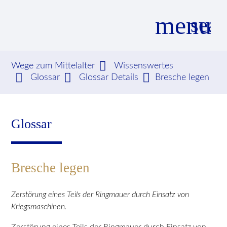
menu
sear
Wege zum Mittelalter
Wissenswertes
Glossar
Glossar Details
Bresche legen
Suchbegriffe
SUCHEN
Glossar
Bresche legen
Zerstörung eines Teils der Ringmauer durch Einsatz von
Kriegsmaschinen.
Zerstörung eines Teils der Ringmauer durch Einsatz von