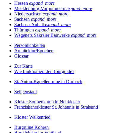
Hessen
expand_more
Mecklenburg-Vorpommern
expand_more
Niedersachsen
expand_more
Sachsen
expand_more
Sachsen-Anhalt
expand_more
Thüringen
expand_more
Wegenetz Sakraler Bauwerke
expand_more
Persönlichkeiten
Architektur/Epochen
Glossar
Zur Karte
Wie funktioniert der Tourguide?
St. Anton-Kapellenruine in Durbach
Seligenstadt
Kloster Sonnenkamp in Neukloster
Franziskanerkloster St. Johannis in Stralsund
Kloster Walkenried
Burgruine Kohren
Burg Mylau im Vogtland