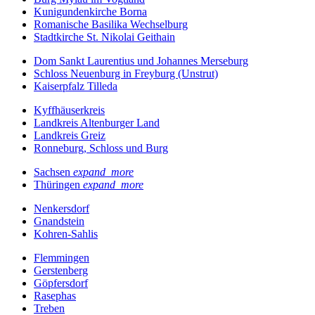
Kunigundenkirche Borna
Romanische Basilika Wechselburg
Stadtkirche St. Nikolai Geithain
Dom Sankt Laurentius und Johannes Merseburg
Schloss Neuenburg in Freyburg (Unstrut)
Kaiserpfalz Tilleda
Kyffhäuserkreis
Landkreis Altenburger Land
Landkreis Greiz
Ronneburg, Schloss und Burg
Sachsen
expand_more
Thüringen
expand_more
Nenkersdorf
Gnandstein
Kohren-Sahlis
Flemmingen
Gerstenberg
Göpfersdorf
Rasephas
Treben