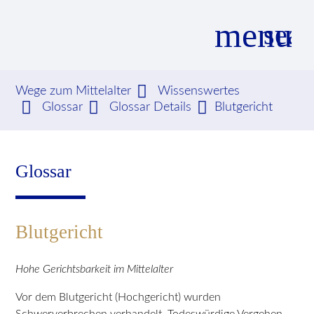
menu
sear
Wege zum Mittelalter
Wissenswertes
Glossar
Glossar Details
Blutgericht
Suchbegriffe
SUCHEN
Glossar
Blutgericht
Hohe Gerichtsbarkeit im Mittelalter
Vor dem Blutgericht (Hochgericht) wurden
Schwerverbrechen verhandelt. Todeswürdige Vergehen