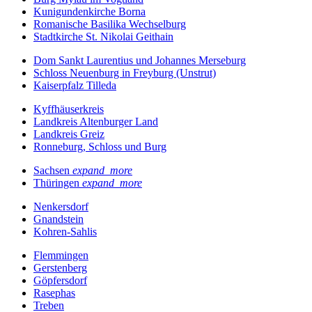
Kunigundenkirche Borna
Romanische Basilika Wechselburg
Stadtkirche St. Nikolai Geithain
Dom Sankt Laurentius und Johannes Merseburg
Schloss Neuenburg in Freyburg (Unstrut)
Kaiserpfalz Tilleda
Kyffhäuserkreis
Landkreis Altenburger Land
Landkreis Greiz
Ronneburg, Schloss und Burg
Sachsen
expand_more
Thüringen
expand_more
Nenkersdorf
Gnandstein
Kohren-Sahlis
Flemmingen
Gerstenberg
Göpfersdorf
Rasephas
Treben