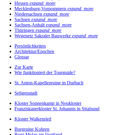
Hessen
expand_more
Mecklenburg-Vorpommern
expand_more
Niedersachsen
expand_more
Sachsen
expand_more
Sachsen-Anhalt
expand_more
Thüringen
expand_more
Wegenetz Sakraler Bauwerke
expand_more
Persönlichkeiten
Architektur/Epochen
Glossar
Zur Karte
Wie funktioniert der Tourguide?
St. Anton-Kapellenruine in Durbach
Seligenstadt
Kloster Sonnenkamp in Neukloster
Franziskanerkloster St. Johannis in Stralsund
Kloster Walkenried
Burgruine Kohren
Burg Mylau im Vogtland