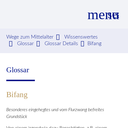
menu
sear
Wege zum Mittelalter
Wissenswertes
Glossar
Glossar Details
Bifang
Suchbegriffe
SUCHEN
Glossar
Bifang
Besonderes eingehegtes und vom Flurzwang befreites
Grundstück
Von einem irgendwie dazu Berechtigten, z.B. einem