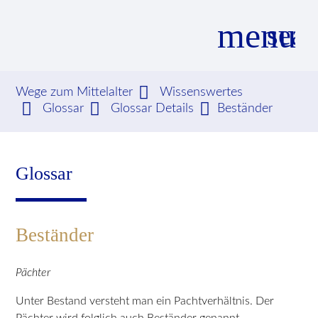
menu
sear
Wege zum Mittelalter
Wissenswertes
Glossar
Glossar Details
Beständer
Suchbegriffe
SUCHEN
Glossar
Beständer
Pächter
Unter Bestand versteht man ein Pachtverhältnis. Der
Pächter wird folglich auch Beständer genannt.