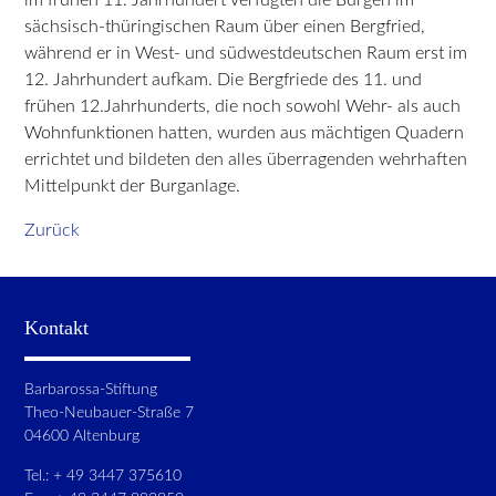
sächsisch-thüringischen Raum über einen Bergfried,
während er in West- und südwestdeutschen Raum erst im
12. Jahrhundert aufkam. Die Bergfriede des 11. und
frühen 12.Jahrhunderts, die noch sowohl Wehr- als auch
Wohnfunktionen hatten, wurden aus mächtigen Quadern
errichtet und bildeten den alles überragenden wehrhaften
Mittelpunkt der Burganlage.
Zurück
Kontakt
Barbarossa-Stiftung
Theo-Neubauer-Straße 7
04600 Altenburg
Tel.: + 49 3447 375610