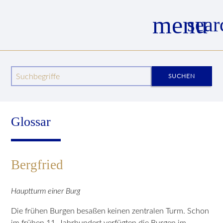
menu
sear
Wege zum Mittelalter
Wissenswertes
Glossar
Glossar Details
Bergfried
Suchbegriffe
SUCHEN
Glossar
Bergfried
Hauptturm einer Burg
Die frühen Burgen besaßen keinen zentralen Turm. Schon
im frühen 11. Jahrhundert verfügten die Burgen im