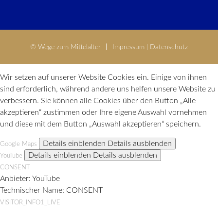
© Wege zum Mittelalter
Impressum
|
Datenschutz
Wir setzen auf unserer Website Cookies ein. Einige von ihnen
sind erforderlich, während andere uns helfen unsere Website zu
verbessern. Sie können alle Cookies über den Button „Alle
akzeptieren“ zustimmen oder Ihre eigene Auswahl vornehmen
und diese mit dem Button „Auswahl akzeptieren“ speichern.
Details einblenden
Details ausblenden
Google Maps
Details einblenden
Details ausblenden
YouTube
CONSENT
Anbieter:
YouTube
Technischer Name:
CONSENT
VISITOR_INFO1_LIVE