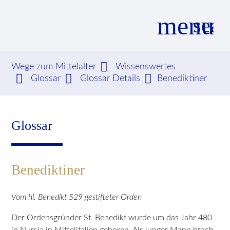
menu
sear
Wege zum Mittelalter
Wissenswertes
Glossar
Glossar Details
Benediktiner
Suchbegriffe
SUCHEN
Glossar
Benediktiner
Vom hl. Benedikt 529 gestifteter Orden
Der Ordensgründer St. Benedikt wurde um das Jahr 480
in Nursia in Mittelitalien geboren. Als junger Mann brach