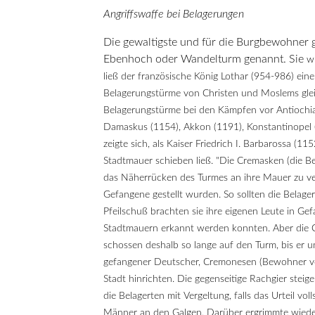
Angriffswaffe bei Belagerungen
Die gewaltigste und für die Burgbewohner g
Ebenhoch oder Wandelturm genannt. Sie
w
ließ der französische König Lothar (954-986) e
Belagerungstürme von Christen und Moslems gle
Belagerungstürme bei den Kämpfen vor Antiochia 
Damaskus (1154), Akkon (1191), Konstantinopel (
zeigte sich, als Kaiser Friedrich I. Barbarossa 
Stadtmauer schieben ließ. "Die Cremasken (die B
das Näherrücken des Turmes an ihre Mauer zu ver
Gefangene gestellt wurden. So sollten die Bela
Pfeilschuß brachten sie ihre eigenen Leute in G
Stadtmauern erkannt werden konnten. Aber die Cre
schossen deshalb so lange auf den Turm, bis er 
gefangener Deutscher, Cremonesen (Bewohner vo
Stadt hinrichten. Die gegenseitige Rachgier stei
die Belagerten mit Vergeltung, falls das Urteil vo
Männer an den Galgen. Darüber ergrimmte wieder