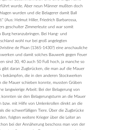
sgeführt wurde. Aber neun Männer mußten doch
chlagen wurden und die Belagerer damit Ball
" (Aus: Helmut Hiller, Friedrich Barbarossa,
rs geschulter Zimmerleute und war somit
en Burg heranzubringen. Bei Hang- und
chland wohl nur bei groß angelegten
Christine de Pisan (1365-1430?) eine anschauliche
ockwerken und damit solches Bauwerk gegen Feuer
inen sind 30, 40 auch 50 Fuß hoch, ja manche so
s gibt daran Zugbrücken, die man auf die Mauer
hen bekämpfen, die in den anderen Stockwerken
 an die Mauer schieben konnte, mussten Gräben
ne langwierige Arbeit: Bei der Belagerung von
ag konnten sie den Belagerungsturm an die Mauer
bzw. mit Hilfe von Umlenkrollen direkt an die
 die schwerfälligen Tiere. Über die Zugbrücke
n, folgten weitere Krieger über die Leiter an
 Schon bei der Annäherung beschoss man von der