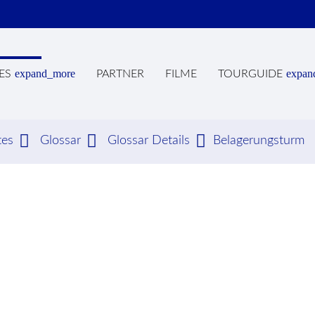
expand_more
expan
ES
PARTNER
FILME
TOURGUIDE
tes
Glossar
Glossar Details
Belagerungsturm
hbegriffe
SUCH