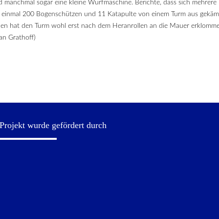
d manchmal sogar eine kleine Wurfmaschine. Berichte, dass sich mehrere
66 einmal 200 Bogenschützen und 11 Katapulte von einem Turm aus gekämp
hen hat den Turm wohl erst nach dem Heranrollen an die Mauer erklommen
fan Grathoff)
Projekt wurde gefördert durch