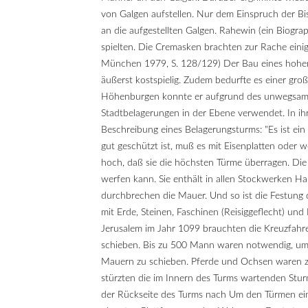
von Galgen aufstellen. Nur dem Einspruch der B
an die aufgestellten Galgen. Rahewin (ein Biogra
spielten. Die Cremasken brachten zur Rache einig
München 1979, S. 128/129) Der Bau eines hohen
äußerst kostspielig. Zudem bedurfte es einer g
Höhenburgen konnte er aufgrund des unwegsamen
Stadtbelagerungen in der Ebene verwendet. In ihr
Beschreibung eines Belagerungsturms: "Es ist e
gut geschützt ist, muß es mit Eisenplatten oder 
hoch, daß sie die höchsten Türme überragen. Die
werfen kann. Sie enthält in allen Stockwerken H
durchbrechen die Mauer. Und so ist die Festung 
mit Erde, Steinen, Faschinen (Reisiggeflecht) un
Jerusalem im Jahr 1099 brauchten die Kreuzfahre
schieben. Bis zu 500 Mann waren notwendig, um 
Mauern zu schieben. Pferde und Ochsen waren zw
stürzten die im Innern des Turms wartenden Stur
der Rückseite des Turms nach Um den Türmen eine