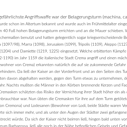
efährlichste Angriffswaffe war der Belagerungsturm (machina, ca
urde schon im Altertum bekannt und wurde auch im Frühmittelalter einges
inen 40 Fuß hohen Belagerungsturm errichten und an die Mauer schieben
ichermaßen benutzt und hatten gelegentlich sogar kriegsentscheidende 
(1097/98), Marra (1098), Jerusalem (1099), Tripolis (1109), Aleppo (112
1204) und Damiette (1219, 1225) eingesetzt. Welche erbitterten Kämpfe 
(1152-1190) im Jahr 1159 die italienische Stadt Crema angriff und einen 
ewohner von Crema) erkannten natürlich die auf sie zukommende Gefahr u
hindern. Da ließ der Kaiser an der Vorderfront und an den Seiten des Tu
gerten davon abgehalten werden, gegen den Turm etwas zu unternehmen, d
efahr. Nachts mußten die Männer in den Körben brennende Kerzen und Fac
masken schätzten das Risiko der Vernichtung ihrer Stadt höher ein als de
unbrauchbar war. Nun übten die Cremasken für ihre auf dem Turm getötet
n Cremona) und Lodesanen (Bewohner von Lodi, beide Städte waren Verb
gerte sich immer mehr, und als unter den Augen der Städter zwei gefange
llstreckt würde. Da sich der Kaiser nicht beirren ließ, hingen bald unten 
um Barbarossa, ließ alle noch in der Nähe befindlichen Geiseln und Ge