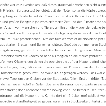
ischöfe war es zu verdanken, daß dieses grauenvolle Vorhaben nicht au
ph Friedrich Barbarossas) berichtet, daß den Toten sogar die Köpfe abges
e gefangene Deutsche auf die Mauer und zerstückelten sie Glied für Glied.
 und großen Belagerungsturmes erforderte Zeit und den Einsatz besonde
roßen Anzahl von Menschen und Tieren, um ihn an die Mauer der belagert
 Geländes selten eingesetzt werden. Belagerungstürme wurden in Deuts
em um 1409 geschriebenen Livre des faits d'armes et de chevalerie gibt 
in aus starken Brettern und Balken errichtetes Gebäude von mehreren St
wenigstens ungegerbten frischen Fellen bedeckt sein. Einige dieser Masch
 Maschine wird auf Rädern so nahe als möglich an die Mauer gebracht. E
aufen von Kriegern, von denen die obersten die auf der Mauer befindlic
derart angegriffen, daß sie leicht genommen wird." Bevor man den Turm
d Holzscheiten zugeschüttet und Wälle u.ä. abgetragen werden. Dies war ei
r zwei Tage, um den Graben vor der Stadt aufzufüllen. Erst am dritten T
den schweren Koloß an Seilen über eine Bohlenrampe vorwärts zu ziehen 
ar stärker, doch Menschen waren beweglicher und besser zu schützen als
mtruppen auf die Mauerkrone. Konnte dort ein Brückenkopf gebildet werde
 größere Standfestigkeit zu geben, waren sie in Stockwerke unterteilt.