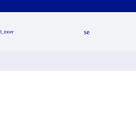
search
d_more
EN