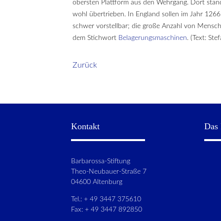
obersten Plattform aus den Wehrgang. Dort stan
wohl übertrieben. In England sollen im Jahr 12
schwer vorstellbar; die große Anzahl von Mensc
dem Stichwort
Belagerungsmaschinen
. (Text: Ste
Zurück
Kontakt
Das 
Barbarossa-Stiftung
Theo-Neubauer-Straße 7
04600 Altenburg
Tel.: + 49 3447 375610
Fax: + 49 3447 892850