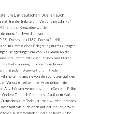
stellum ), in deutschen Quellen auch
etzt. Bei der Belagerung Verduns im Jahr 984
. Während der Kreuzzüge wurden
Bedeutung. Nachweislich wurden
7/28), Damaskus (1139), Edessa (1144),
sich im Umfeld eines Belagerungsturms zutrugen,
mächtigen Belagerungsturm von 500 Mann an die
nd versuchten mit Feuer, Steinen und Pfeilen
rmes Körbe anbringen, in die Geiseln und
enn mit jedem Steinwurf und mit jedem
keln halten, damit sie von den Schützen auf den
n Verlust einzelner ihrer Angehörigen. Sie
en Angehörigen Vergeltung und ließen eine Reihe
ündete Friedrich Barbarossas) auf dem Wall der
ne Cremasken zum Tode verurteilt wurden, drohten
vor der Stadt wie auch oben auf der Mauer je zwei
fangenen zusammenholen und eine lange Reihe