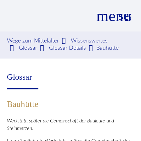
menu
sear
Wege zum Mittelalter
Wissenswertes
Glossar
Glossar Details
Bauhütte
Suchbegriffe
SUCHEN
Glossar
Bauhütte
Werkstatt, später die Gemeinschaft der Bauleute und
Steinmetzen.
Ursprünglich die Werkstatt, später die Gemeinschaft der