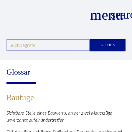
menu
sear
Wege zum Mittelalter
Wissenswertes
Glossar
Glossar Details
Baufuge
Suchbegriffe
SUCHEN
Glossar
Baufuge
Sichtbare Stelle eines Bauwerks, an der zwei Mauerzüge
unverzahnt aufeinandertreffen.
Oft deutlich sichtbare Stelle eines Bauwerks, an der zwei