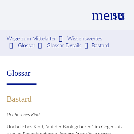
menu
sear
Wege zum Mittelalter
Wissenswertes
Glossar
Glossar Details
Bastard
Suchbegriffe
SUCHEN
Glossar
Bastard
Uneheliches Kind.
Uneheliches Kind, "auf der Bank geboren", im Gegensatz
zum im Ehebett geboren. Andere Ausdrücke waren