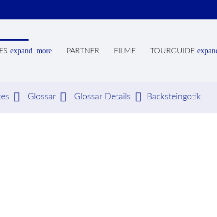
expand_more
expan
ES
PARTNER
FILME
TOURGUIDE
tes
Glossar
Glossar Details
Backsteingotik
hbegriffe
SUCH