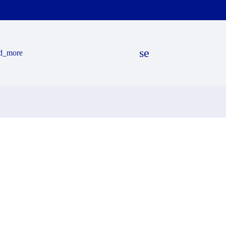
search
d_more
EN