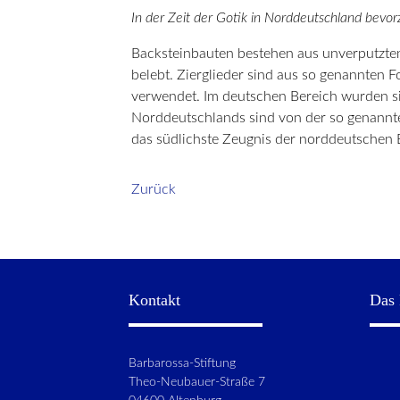
In der Zeit der Gotik in Norddeutschland bev
Backsteinbauten bestehen aus unverputzten,
belebt. Zierglieder sind aus so genannten
verwendet. Im deutschen Bereich wurden si
Norddeutschlands sind von der so genannte
das südlichste Zeugnis der norddeutschen 
Zurück
Kontakt
Das 
Barbarossa-Stiftung
Theo-Neubauer-Straße 7