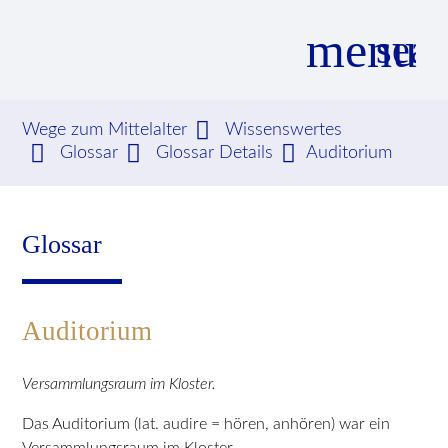
menu
sear
Wege zum Mittelalter
Wissenswertes
Glossar
Glossar Details
Auditorium
Suchbegriffe
SUCHEN
Glossar
Auditorium
Versammlungsraum im Kloster.
Das Auditorium (lat. audire = hören, anhören) war ein
Versammlungsraum im Kloster.