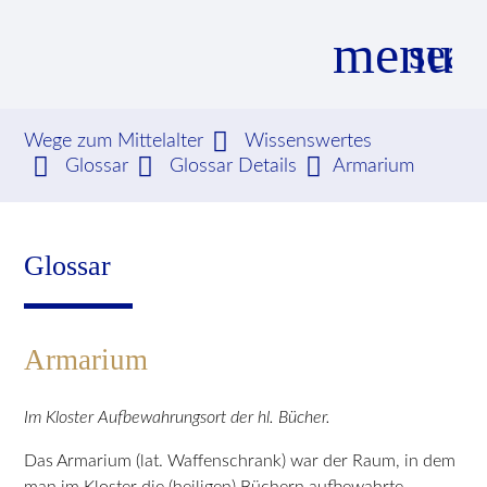
menu
sear
Wege zum Mittelalter
Wissenswertes
Glossar
Glossar Details
Armarium
Suchbegriffe
SUCHEN
Glossar
Armarium
Im Kloster Aufbewahrungsort der hl. Bücher.
Das Armarium (lat. Waffenschrank) war der Raum, in dem
man im Kloster die (heiligen) Büchern aufbewahrte.