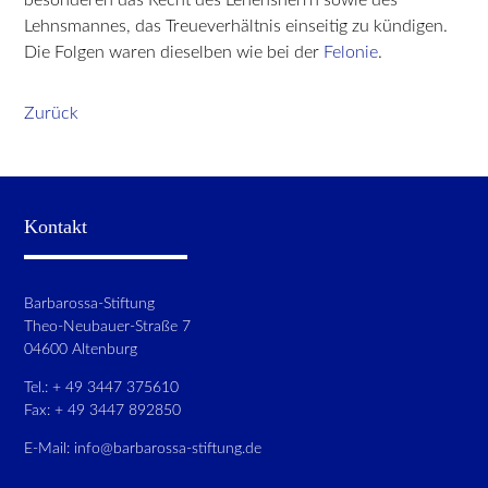
Lehnsmannes, das Treueverhältnis einseitig zu kündigen.
Die Folgen waren dieselben wie bei der
Felonie
.
Zurück
Kontakt
Barbarossa-Stiftung
Theo-Neubauer-Straße 7
04600 Altenburg
Tel.: + 49 3447 375610
Fax: + 49 3447 892850
E-Mail:
info@barbarossa-stiftung.de