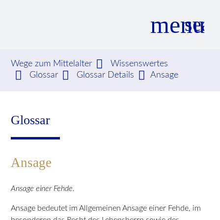
menu
sear
Wege zum Mittelalter
Wissenswertes
Glossar
Glossar Details
Ansage
Suchbegriffe
SUCHEN
Glossar
Ansage
Ansage einer Fehde.
Ansage bedeutet im Allgemeinen Ansage einer Fehde, im
besonderen das Recht des Lehensherrn sowie des