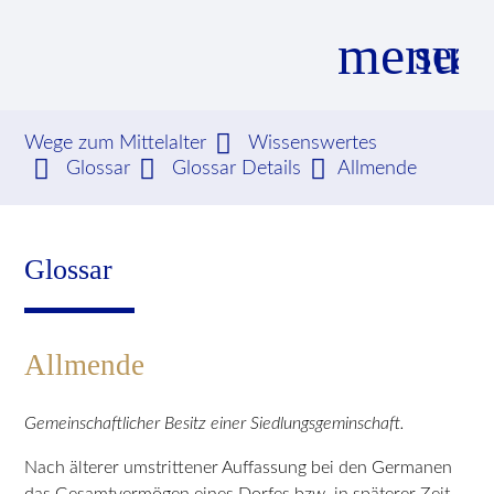
menu
sear
Wege zum Mittelalter
Wissenswertes
Glossar
Glossar Details
Allmende
Suchbegriffe
SUCHEN
Glossar
Allmende
Gemeinschaftlicher Besitz einer Siedlungsgeminschaft.
Nach älterer umstrittener Auffassung bei den Germanen
das Gesamtvermögen eines Dorfes bzw. in späterer Zeit